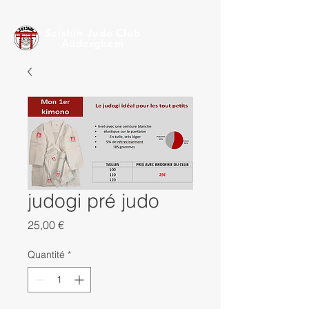
Seishin Judo Club
Auderghem
judogi pré judo
Prix
25,00 €
Quantité
*